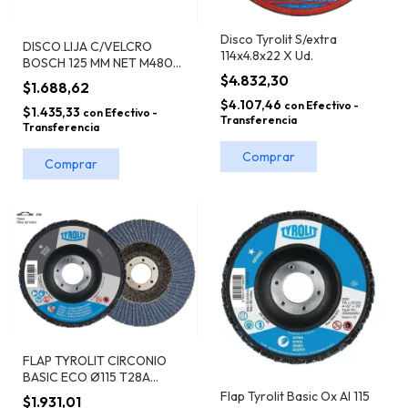
Disco Tyrolit S/extra
DISCO LIJA C/VELCRO
114x4.8x22 X Ud.
BOSCH 125 MM NET M480
unidad
$4.832,30
$1.688,62
$4.107,46
con
Efectivo -
$1.435,33
con
Efectivo -
Transferencia
Transferencia
Comprar
FLAP TYROLIT CIRCONIO
BASIC ECO Ø115 T28A
PLANO FIBRA X UND
Flap Tyrolit Basic Ox Al 115
$1.931,01