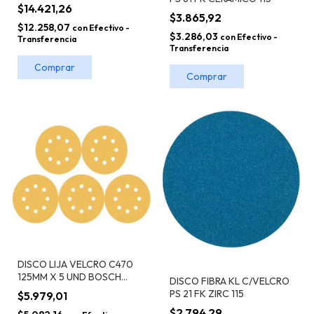
$14.421,26
$3.865,92
$12.258,07
con
Efectivo -
$3.286,03
con
Efectivo -
Transferencia
Transferencia
Comprar
Comprar
DISCO LIJA VELCRO C470
125MM X 5 UND BOSCH
DISCO FIBRA KL C/VELCRO
EXPERT
PS 21 FK ZIRC 115
$5.979,01
$2.794,29