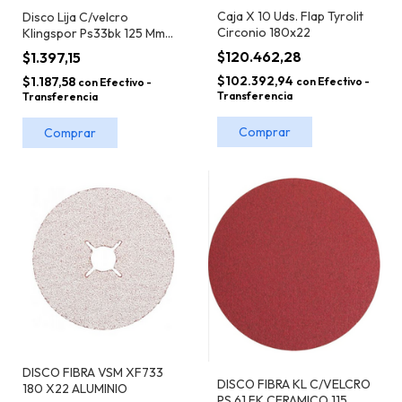
Caja X 10 Uds. Flap Tyrolit
Disco Lija C/velcro
Circonio 180x22
Klingspor Ps33bk 125 Mm
Nopast
$120.462,28
$1.397,15
$102.392,94
$1.187,58
con
Efectivo -
con
Efectivo -
Transferencia
Transferencia
Comprar
Comprar
DISCO FIBRA VSM XF733
DISCO FIBRA KL C/VELCRO
180 X22 ALUMINIO
PS 61 FK CERAMICO 115