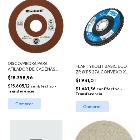
DISCO/PIEDRA PARA
FLAP TYROLIT BASIC ECO
AFILADOR DE CADENAS
ZR Ø115 27A CONVEXO X
EINHELL GE-CS 18
$18.358,96
UND
$1.931,01
$15.605,12
con
Efectivo -
$1.641,36
con
Efectivo -
Transferencia
Transferencia
Comprar