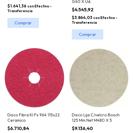
G40 X Ud.
$1.641,36
con
Efectivo -
$4.545,92
Transferencia
$3.864,03
con
Efectivo -
Transferencia
Comprar
Disco Lija C/velcro Bosch
Disco Fibra Kl Fs 964 115x22
125 Mm Net M480 X 5
Ceramico
$9.136,40
$6.710,84