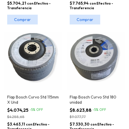
$7.765,94
$5.704,21
con
Efectivo -
con
Efectivo -
Transferencia
Transferencia
Comprar
Comprar
Flap Bosch Curvo Std 115mm
Flap Bosch Curvo Std 180
X Und
unidad
$4.074,25
$8.623,88
-
5
%
OFF
-
5
%
OFF
$4.288,68
$9.077,77
$3.463,11
$7.330,30
con
Efectivo -
con
Efectivo -
Transferencia
Transferencia