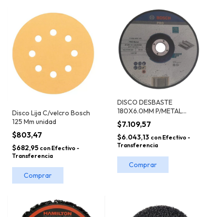
DISCO DESBASTE
180X6.0MM P/METAL
Disco Lija C/velcro Bosch
C.DEPRIMIDO BOSCH
125 Mm unidad
$7.109,57
EXPERT
$803,47
$6.043,13
con
Efectivo -
Transferencia
$682,95
con
Efectivo -
Transferencia
Comprar