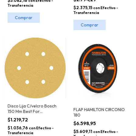
$5.082,16
con
Efectivo -
Transferencia
$2.375,15
con
Efectivo -
Transferencia
Comprar
Comprar
Disco Lija C/velcro Bosch
FLAP HAMILTON CIRCONIO
150 Mm Best For
180
Wood+paint Unidad
$1.219,72
$6.598,95
$1.036,76
con
Efectivo -
$5.609,11
con
Efectivo -
Transferencia