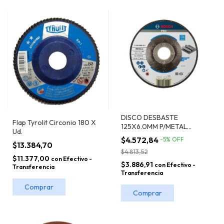
DISCO DESBASTE
Flap Tyrolit Circonio 180 X
125X6.0MM P/METAL
Ud.
C.DEPRIMIDO EXPERT
$4.572,84
-
5
%
OFF
BOSCH
$13.384,70
$4.813,52
$11.377,00
con
Efectivo -
$3.886,91
con
Efectivo -
Transferencia
Transferencia
Comprar