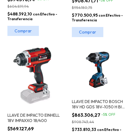
$906.471,71
-
5
%
OFF
$604.819,94
$954.180,75
$488.392,10
con
Efectivo -
$770.500,95
con
Efectivo -
Transferencia
Transferencia
LLAVE DE IMPACTO BOSCH
18V HD GDS 18V-1050 H BI
TURBO S/BAT
$863.306,27
-
5
%
OFF
LLAVE DE IMPACTO EINHELL
18V IMPAXXO 18/400
$908.743,44
$569.127,69
$733.810,33
con
Efectivo -