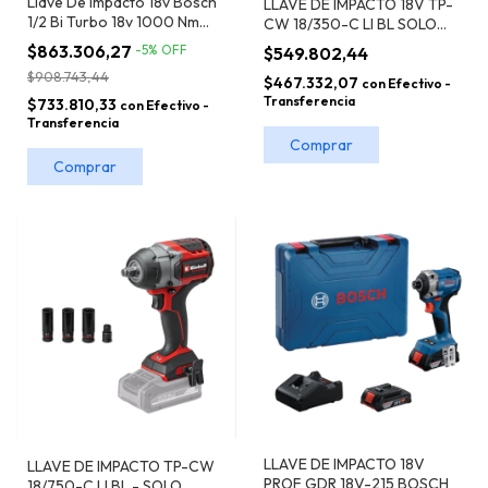
Llave De Impacto 18v Bosch
LLAVE DE IMPACTO 18V TP-
1/2 Bi Turbo 18v 1000 Nm
CW 18/350-C LI BL SOLO
Gds 18v-1000 Sb S/bat
EINHELL
$863.306,27
-
5
%
OFF
$549.802,44
$908.743,44
$467.332,07
con
Efectivo -
Transferencia
$733.810,33
con
Efectivo -
Transferencia
LLAVE DE IMPACTO 18V
LLAVE DE IMPACTO TP-CW
PROF GDR 18V-215 BOSCH
18/750-C LI BL - SOLO