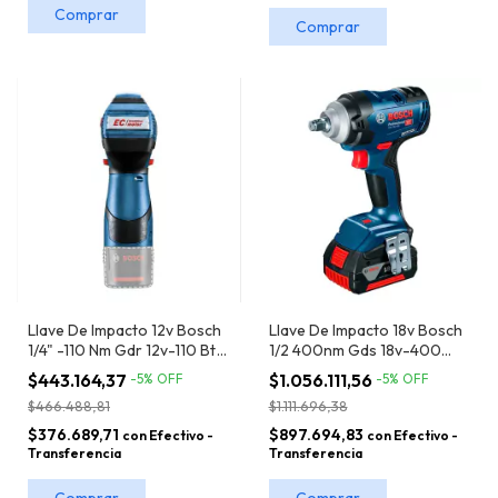
Llave De Impacto 12v Bosch
Llave De Impacto 18v Bosch
1/4" -110 Nm Gdr 12v-110 Bt
1/2 400nm Gds 18v-400
S/bat
Maletin Bat 2 Ah Y Cargador
$443.164,37
$1.056.111,56
-
5
%
OFF
-
5
%
OFF
$466.488,81
$1.111.696,38
$376.689,71
$897.694,83
con
Efectivo -
con
Efectivo -
Transferencia
Transferencia