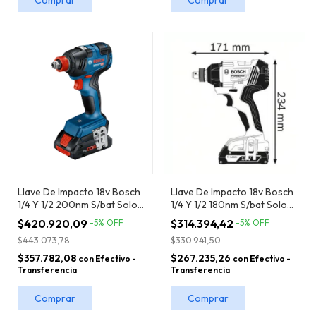
Llave De Impacto 18v Bosch
Llave De Impacto 18v Bosch
1/4 Y 1/2 200nm S/bat Solo
1/4 Y 1/2 180nm S/bat Solo
Gdx 18v-200
Gdx 180-li Bt
$420.920,09
$314.394,42
-
5
%
OFF
-
5
%
OFF
$443.073,78
$330.941,50
$357.782,08
$267.235,26
con
Efectivo -
con
Efectivo -
Transferencia
Transferencia