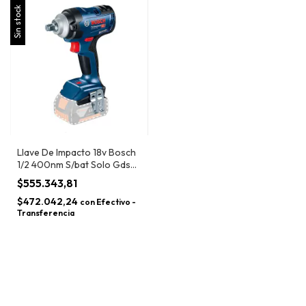
Sin stock
Llave De Impacto 18v Bosch
1/2 400nm S/bat Solo Gds
18v-400 Bt
$555.343,81
$472.042,24
con
Efectivo -
Transferencia