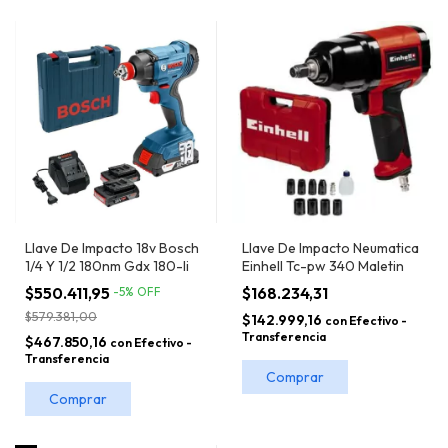
Llave De Impacto 18v Bosch
Llave De Impacto Neumatica
1/4 Y 1/2 180nm Gdx 180-li
Einhell Tc-pw 340 Maletin
$550.411,95
$168.234,31
-
5
%
OFF
$579.381,00
$142.999,16
con
Efectivo -
Transferencia
$467.850,16
con
Efectivo -
Transferencia