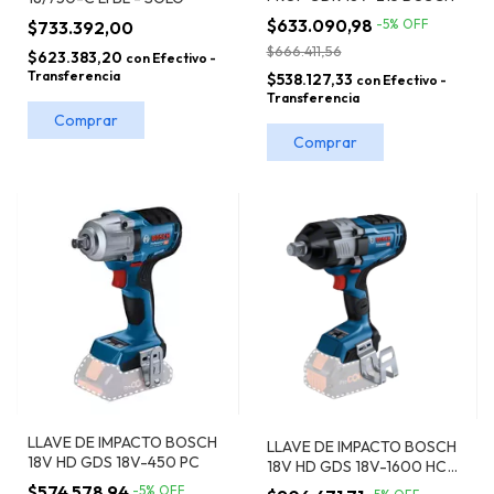
$633.090,98
-
5
%
OFF
$733.392,00
$666.411,56
$623.383,20
con
Efectivo -
Transferencia
$538.127,33
con
Efectivo -
Transferencia
LLAVE DE IMPACTO BOSCH
LLAVE DE IMPACTO BOSCH
18V HD GDS 18V-450 PC
18V HD GDS 18V-1600 HC
BT
$574.578,94
-
5
%
OFF