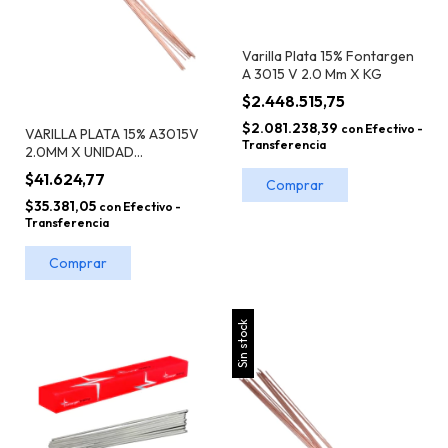
Varilla Plata 15% Fontargen
A 3015 V 2.0 Mm X KG
$2.448.515,75
$2.081.238,39
con
Efectivo -
VARILLA PLATA 15% A3015V
Transferencia
2.0MM X UNIDAD
FONTARGEN
$41.624,77
$35.381,05
con
Efectivo -
Transferencia
Sin stock