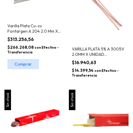
Varilla Plata Cu-cu
Fontargen A 204 2.0 Mm X
KG
$313.256,56
$266.268,08
con
Efectivo -
VARILLA PLATA 5% A 3005V
Transferencia
2.0MM X UNIDAD
FONTARGEN
$16.940,63
$14.399,54
con
Efectivo -
Transferencia
Sin stock
Sin stock