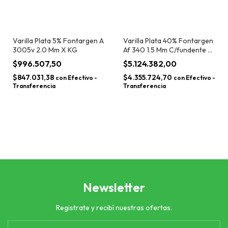
Varilla Plata 5% Fontargen A
Varilla Plata 40% Fontargen
3005v 2.0 Mm X KG
Af 340 1.5 Mm C/fundente X
KG
$996.507,50
$5.124.382,00
$847.031,38
$4.355.724,70
con
Efectivo -
con
Efectivo -
Transferencia
Transferencia
Newsletter
Registrate y recibí nuestras ofertas.