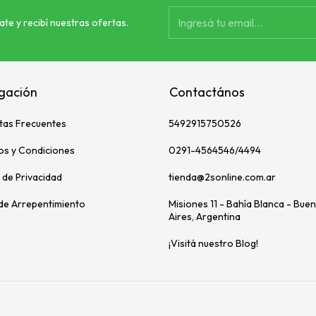
ate y recibí nuestras ofertas.
gación
Contactános
tas Frecuentes
5492915750526
os y Condiciones
0291-4564546/4494
a de Privacidad
tienda@2sonline.com.ar
de Arrepentimiento
Misiones 11 - Bahía Blanca - Bue
Aires, Argentina
¡Visitá nuestro Blog!