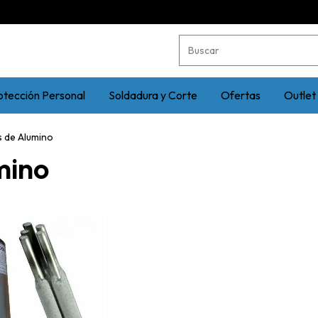
otección Personal
Soldadura y Corte
Ofertas
Outlet
s de Alumino
mino