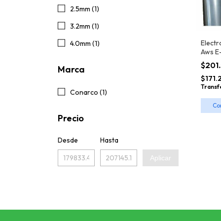
2.5mm (1)
3.2mm (1)
Elect
4.0mm (1)
Aws E
$201
Marca
$171.
Transf
Conarco (1)
Co
Precio
Desde
Hasta
Aplicar