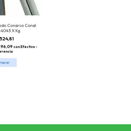
rodo Conarco Conal
-4043 X Kg
.524,81
296,09
con
Efectivo -
erencia
mprar