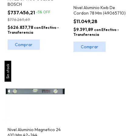
BOSCH
Nivel Aluminio Kwb De
$737.456,21
-
5
%
OFF
Cordon 78 Mm (49065710)
$776.269,69
$11.049,28
$626.837,78
con
Efectivo -
$9.391,89
con
Efectivo -
Transferencia
Transferencia
Sin stock
Nivel Aluminio Magnetico 24
610 Mm 42-244