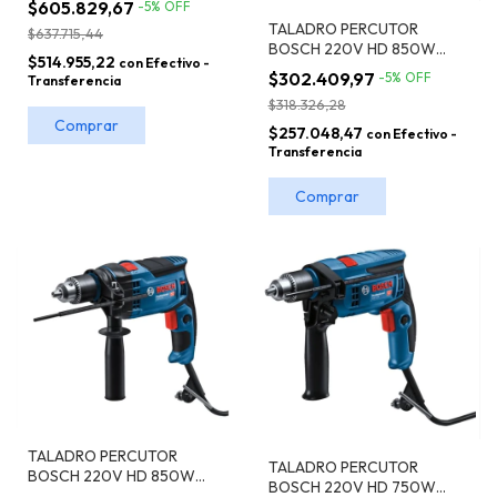
$605.829,67
-
5
%
OFF
TALADRO PERCUTOR
$637.715,44
BOSCH 220V HD 850W
$514.955,22
con
Efectivo -
GSB 16 RE REVERSIBLE +
$302.409,97
-
5
%
OFF
Transferencia
MALETÍN
$318.326,28
$257.048,47
con
Efectivo -
Transferencia
TALADRO PERCUTOR
TALADRO PERCUTOR
BOSCH 220V HD 850W
BOSCH 220V HD 750W
GSB 16 RE