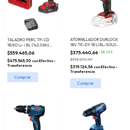
ATORNILLADOR DURLOCK
TALADRO PERC TP-CD
18V TE-DY 18 LI BL-SOLO
18/60 Li- i BL (1x2,0Ah)
EINHELL
EINHELL
$375.440,66
$559.465,06
-
5
%
OFF
$395.200,69
$475.545,30
con
Efectivo -
Transferencia
$319.124,56
con
Efectivo -
Transferencia