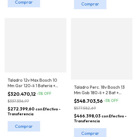
Taladro 12v Max Bosch 10
Mm Gsr 120-li 1 Bateria +
Taladro Perc. 18v Bosch 13
Cargador + Maletín
Mm Gsb 180-li + 2 Bat +
$320.470,12
-
5
%
OFF
Cargador
$548.703,56
-
5
%
OFF
$337.336,97
$577.582,69
$272.399,60
con
Efectivo -
Transferencia
$466.398,03
con
Efectivo -
Transferencia