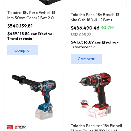
Taladro 18v Perc Einhell 13
Taladro Perc. 18v Bosch 13
Mm 50nm Carg/2 Bat 2.0
Mm Gsb 180-li + 1 Bat +
Ah+mal Te-cd 18/50 Li-i Bl
Cargador+ Maletín
$540.139,81
$486.490,46
-
5
%
OFF
Kit
$459.118,84
con
Efectivo -
$512.095,22
Transferencia
$413.516,89
con
Efectivo -
Transferencia
Taladro Percutor 18v Einhell
13 Mm Te-cd 18/50 Li-i-bl