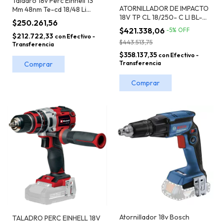
Taladro 18v Perc Einhell 13
ATORNILLADOR DE IMPACTO
Mm 48nm Te-cd 18/48 Li
18V TP CL 18/250- C LI BL-
(solo S/bat)
$250.261,56
SOLO EINHELL
$421.338,06
-
5
%
OFF
$212.722,33
con
Efectivo -
$443.513,75
Transferencia
$358.137,35
con
Efectivo -
Transferencia
Atornillador 18v Bosch
TALADRO PERC EINHELL 18V