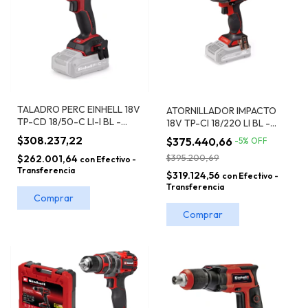
TALADRO PERC EINHELL 18V
ATORNILLADOR IMPACTO
TP-CD 18/50-C LI-I BL -
18V TP-CI 18/220 LI BL -
SOLO
SOLO EINHELL
$308.237,22
$375.440,66
-
5
%
OFF
$395.200,69
$262.001,64
con
Efectivo -
Transferencia
$319.124,56
con
Efectivo -
Transferencia