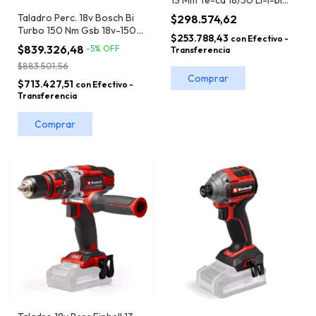
Solo 50nm
Taladro Perc. 18v Bosch Bi
$298.574,62
Turbo 150 Nm Gsb 18v-150
$253.788,43
con
Efectivo -
C C/maletin S/bat
$839.326,48
-
5
%
OFF
Transferencia
$883.501,56
$713.427,51
con
Efectivo -
Transferencia