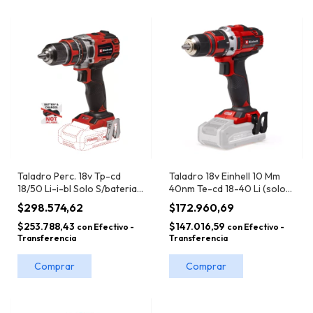
Taladro 18v Einhell 10 Mm
Taladro Perc. 18v Tp-cd
40nm Te-cd 18-40 Li (solo
18/50 Li-i-bl Solo S/bateria
S/bat)
Einhell 13 Mm 50nm
$172.960,69
$298.574,62
$147.016,59
$253.788,43
con
Efectivo -
con
Efectivo -
Transferencia
Transferencia