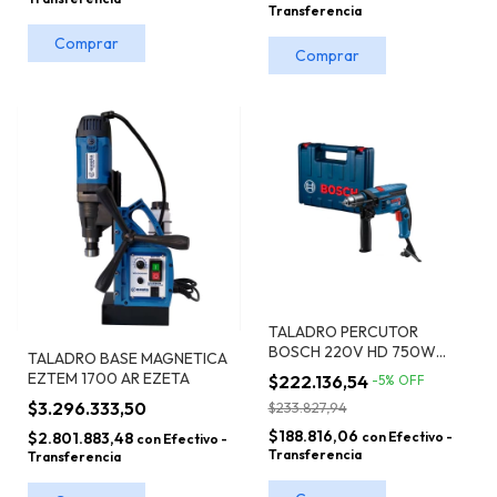
Transferencia
TALADRO PERCUTOR
BOSCH 220V HD 750W
TALADRO BASE MAGNETICA
GSB 13 RE + MALETÍN
EZTEM 1700 AR EZETA
$222.136,54
-
5
%
OFF
$3.296.333,50
$233.827,94
$188.816,06
$2.801.883,48
con
Efectivo -
con
Efectivo -
Transferencia
Transferencia