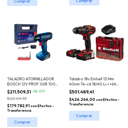
TALADRO ATORNILLADOR
Taladro 18v Einhell 13 Mm
BOSCH 12V PROF GSR 1000
40nm Te-cd 18/40 Li-i +64
SMART
Acc (2 Batx2,0ah + Carg)
$211.509,31
$501.489,41
-
5
%
OFF
$222.641,38
$426.266,00
con
Efectivo -
Transferencia
$179.782,91
con
Efectivo -
Transferencia