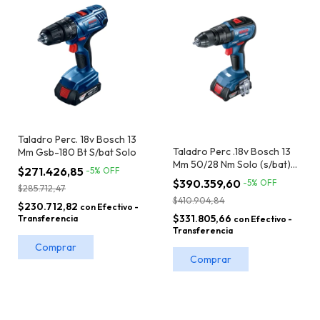
Taladro Perc. 18v Bosch 13
Taladro Perc .18v Bosch 13
Mm Gsb-180 Bt S/bat Solo
Mm 50/28 Nm Solo (s/bat)
$271.426,85
-
5
%
OFF
Gsb 18v-50 Bt
$390.359,60
-
5
%
OFF
$285.712,47
$410.904,84
$230.712,82
con
Efectivo -
$331.805,66
Transferencia
con
Efectivo -
Transferencia