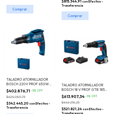
$815.344,91
con
Efectivo -
Transferencia
TALADRO ATORNILLADOR
BOSCH 220V PROF 650W
TALADRO ATORNILLADOR
GTB 650 DRYWALL
BOSCH 18 V PROF GTB 185-
$402.876,71
-
5
%
OFF
LI DRYWALL 2BAT 2.0AH 1
$613.907,34
-
5
%
OFF
$424.080,75
CARG + MALETIN
$646.218,25
$342.445,20
con
Efectivo -
Transferencia
$521.821,24
con
Efectivo -
Transferencia