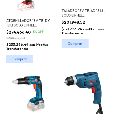
TALADRO 18V TE-AD 18 LI -
SOLO EINHELL
ATORNILLADOR 18V TE-DY
$201.948,52
18 LI SOLO EINHELL
$171.656,24
con
Efectivo -
$274.466,40
-
5
%
OFF
Transferencia
$288.912,00
$233.296,44
con
Efectivo -
Transferencia