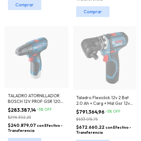
TALADRO ATORNILLADOR
Taladro Flexiclick 12v 2 Bat
BOSCH 12V PROF GSR 120-
2.0 Ah + Carg + Mal Gsr 12v
LI
15 FC Bosch 4 En 1
$283.387,14
-
5
%
OFF
$791.364,96
-
5
%
OFF
$298.302,25
$833.015,75
$240.879,07
con
Efectivo -
$672.660,22
con
Efectivo -
Transferencia
Transferencia