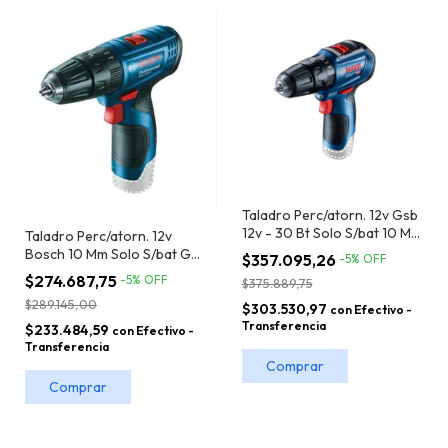
Taladro Perc/atorn. 12v Gsb
12v - 30 Bt Solo S/bat 10 Mm
Taladro Perc/atorn. 12v
Bosch
Bosch 10 Mm Solo S/bat Gsb
$357.095,26
-
5
%
OFF
120-li Bt
$274.687,75
-
5
%
OFF
$375.889,75
$289.145,00
$303.530,97
con
Efectivo -
Transferencia
$233.484,59
con
Efectivo -
Transferencia