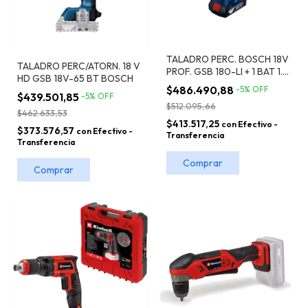
TALADRO PERC. BOSCH 18V
TALADRO PERC/ATORN. 18 V
PROF. GSB 180-LI + 1 BAT 1.5
HD GSB 18V-65 BT BOSCH
AH + CARGADOR
$486.490,88
-
5
%
OFF
$439.501,85
-
5
%
OFF
$512.095,66
$462.633,53
$413.517,25
con
Efectivo -
$373.576,57
con
Efectivo -
Transferencia
Transferencia