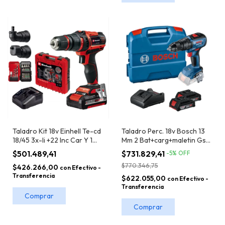
Taladro Kit 18v Einhell Te-cd
Taladro Perc. 18v Bosch 13
18/45 3x-li +22 Inc Car Y 1
Mm 2 Bat+carg+maletin Gsb
Bat 2 Ah
18v-50
$501.489,41
$731.829,41
-
5
%
OFF
$770.346,75
$426.266,00
con
Efectivo -
Transferencia
$622.055,00
con
Efectivo -
Transferencia