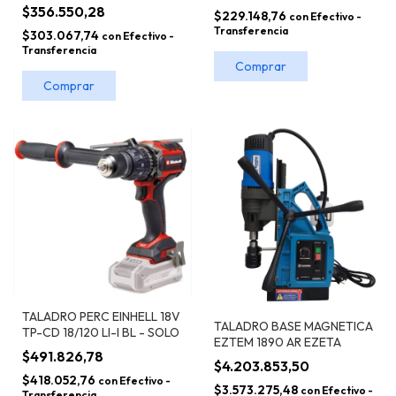
S/bateria 13 Mm 60nm
$356.550,28
$229.148,76
con
Efectivo -
Transferencia
$303.067,74
con
Efectivo -
Transferencia
TALADRO PERC EINHELL 18V
TALADRO BASE MAGNETICA
TP-CD 18/120 LI-I BL - SOLO
EZTEM 1890 AR EZETA
$491.826,78
$4.203.853,50
$418.052,76
con
Efectivo -
$3.573.275,48
con
Efectivo -
Transferencia