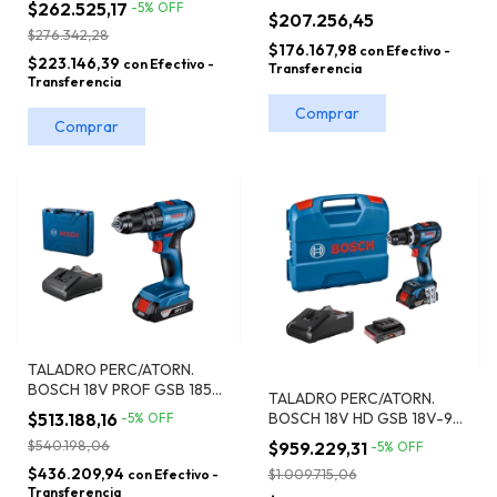
$262.525,17
-
5
%
OFF
GSB 13 RE REVERSIBLE
$207.256,45
$276.342,28
$176.167,98
con
Efectivo -
$223.146,39
con
Efectivo -
Transferencia
Transferencia
TALADRO PERC/ATORN.
BOSCH 18V PROF GSB 185-
TALADRO PERC/ATORN.
LI 1BAT 2.0 AH 1 CARG GAL
BOSCH 18V HD GSB 18V-90
$513.188,16
-
5
%
OFF
C 2 BAT 2.0 AH - 1 CARG
$540.198,06
$959.229,31
-
5
%
OFF
GAL 18V - MALETÍN
$436.209,94
$1.009.715,06
con
Efectivo -
Transferencia