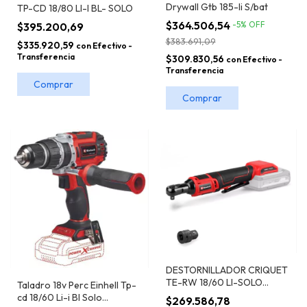
Drywall Gtb 185-li S/bat
TP-CD 18/80 LI-I BL- SOLO
$364.506,54
-
5
%
OFF
$395.200,69
$383.691,09
$335.920,59
con
Efectivo -
Transferencia
$309.830,56
con
Efectivo -
Transferencia
DESTORNILLADOR CRIQUET
TE-RW 18/60 LI-SOLO
Taladro 18v Perc Einhell Tp-
EINHELL
cd 18/60 Li-i Bl Solo
$269.586,78