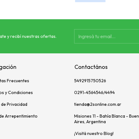
ate y recibí nuestras ofertas.
gación
Contactános
tas Frecuentes
5492915750526
os y Condiciones
0291-4564546/4494
a de Privacidad
tienda@2sonline.com.ar
de Arrepentimiento
Misiones 11 - Bahía Blanca - Bue
Aires, Argentina
¡Visitá nuestro Blog!