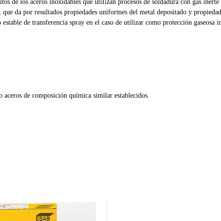
itos de los aceros inoxidables que utiIizan procesos de soldadura con gas iner
o, que da por resultados propiedades uniformes del metal depositado y propied
o estable de transferencia spray en el caso de utilizar como protección gaseosa 
 aceros de composición química similar establecidos.