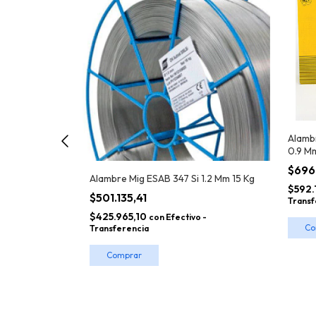
Alamb
0.9 M
ield Bright E
$696
2.5 Kg
Alambre Mig ESAB 347 Si 1.2 Mm 15 Kg
$592.
$501.135,41
Transf
o -
$425.965,10
con
Efectivo -
Transferencia