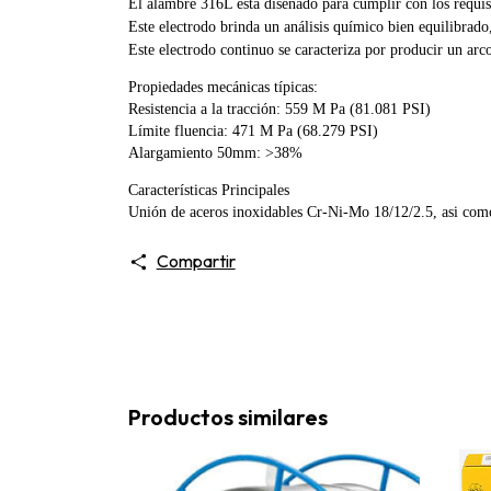
El alambre 316L está diseñado para cumplir con los requis
Este electrodo brinda un análisis químico bien equilibrad
Este electrodo continuo se caracteriza por producir un arc
Propiedades mecánicas típicas:
Resistencia a la tracción: 559 M Pa (81.081 PSI)
Límite fluencia: 471 M Pa (68.279 PSI)
Alargamiento 50mm: >38%
Caracterí­sticas Principales
Unión de aceros inoxidables Cr-Ni-Mo 18/12/2.5, asi como
Compartir
Productos similares