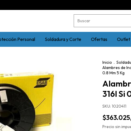
otección Personal
Soldadura y Corte
Ofertas
Outlet
Inicio
.
Soldadu
Alambres de In
0.8 Mm 5 Kg
Alambr
316l Si
SKU:
1020411
$363.025
Precio sin imp