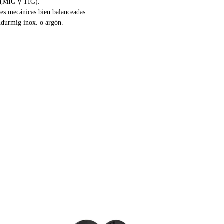
te (MIG y TIG).
ades mecánicas bien balanceadas.
indurmig inox. o argón.