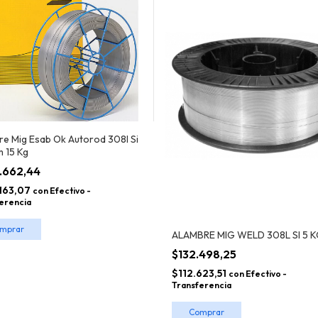
re Mig Esab Ok Autorod 308l Si
m 15 Kg
.662,44
163,07
con
Efectivo -
erencia
ALAMBRE MIG WELD 308L SI 5 
$132.498,25
$112.623,51
con
Efectivo -
Transferencia
Comprar