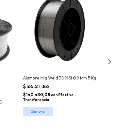
Alambre Mig Weld 309l Si 0.9 Mm 5 Kg
Alambre Mig We
$165.211,86
$215.926,8
$140.430,08
$183.537,85
con
Efectivo -
c
Transferencia
Transferencia
KG
Comprar