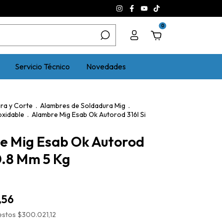
0
Servicio Técnico
Novedades
ra y Corte
.
Alambres de Soldadura Mig
.
oxidable
.
Alambre Mig Esab Ok Autorod 316l Si
e Mig Esab Ok Autorod
 0.8 Mm 5 Kg
,56
uestos
$300.021,12