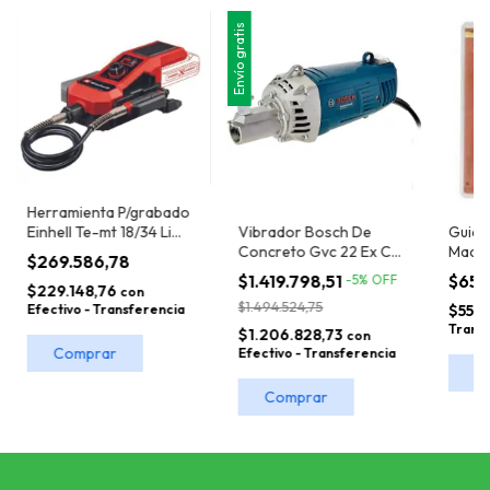
Envío gratis
Herramienta P/grabado
Vibrador Bosch De
Guia 
Einhell Te-mt 18/34 Li
Concreto Gvc 22 Ex Con
Mader
Solo
$269.586,78
Manguera
Line 
$1.419.798,51
$65.
-
5
%
OFF
$229.148,76
con
$1.494.524,75
$55.3
Efectivo - Transferencia
Trans
$1.206.828,73
con
Efectivo - Transferencia